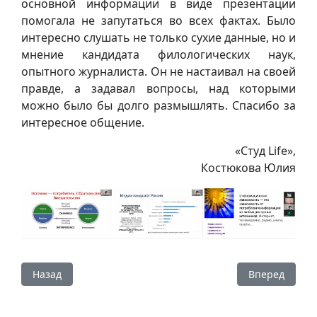
основной информации в виде презентации
помогала не запутаться во всех фактах. Было
интересно слушать не только сухие данные, но и
мнение кандидата филологических наук,
опытного журналиста. Он не настаивал на своей
правде, а задавал вопросы, над которыми
можно было бы долго размышлять. Спасибо за
интересное общение.
«Студ Life»,
Костюкова Юлия
Предыдущий: Волонтеры корпуса «СОВА» провели новог
Следующий: «
Назад
Вперед