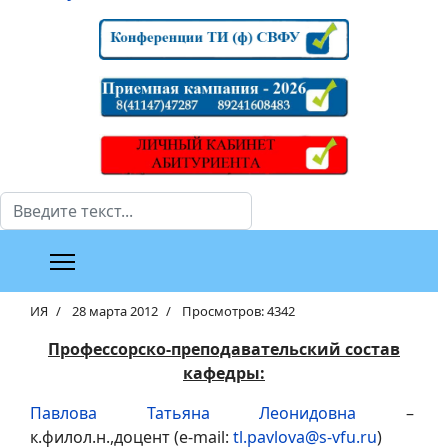
Поиск
ИЯ
28 марта 2012
Просмотров: 4342
Профессорско-преподавательский состав
кафедры:
Павлова Татьяна Леонидовна
–
к.филол.н.,доцент (e-mail:
tl.pavlova@s-vfu.ru
)