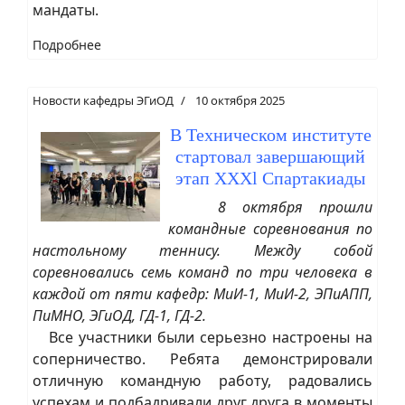
мандаты.
Подробнее
Новости кафедры ЭГиОД
10 октября 2025
В Техническом институте
стартовал завершающий
этап XXXl Спартакиады
8 октября прошли
командные соревнования по
настольному теннису. Между собой
соревновались семь команд по три человека в
каждой от пяти кафедр: МиИ-1, МиИ-2, ЭПиАПП,
ПиМНО, ЭГиОД, ГД-1, ГД-2.
Все участники были серьезно настроены на
соперничество. Ребята демонстрировали
отличную командную работу, радовались
успехам и подбадривали друг друга в моменты