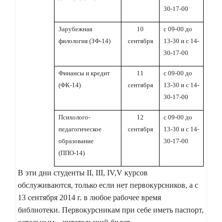
30-17-00
Зарубежная
10
с 09-00 до
филология (ЗФ-14)
сентября
13-30 и с 14-
30-17-00
Финансы и кредит
11
с 09-00 до
(ФК-14)
сентября
13-30 и с 14-
30-17-00
Психолого-
12
с 09-00 до
педагогическое
сентября
13-30 и с 14-
образование
30-17-00
(ППО-14)
В эти дни студенты II, III, IV,V курсов
обслуживаются, только если нет первокурсников, а с
13 сентября 2014 г. в любое рабочее время
библиотеки. Первокурсникам при себе иметь паспорт,