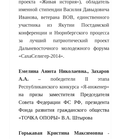
проекта «Живая история»), обладатель
именной стипендии Василия Давыдовича
Иванова, ветерана ВОВ, единственного
участника из Якутии Постдамской
конференции и Нюрнбергского процесса
за лучший патриотический проект
Дальневосточного молодежного форума
«СахаСелигер-2014».
Емелина Анюта Николаевна., Захаров
А.А. –
победители
II
этапа
Республиканского конкурса «Я-инженер»
на
призы
заместителя Председателя
Совета
Федерации
ФС
РФ, президента
Фонда
развития
гражданского общества
«
ТОЧКА
ОПОРЫ»
В
.
А
.
Штырова
Горькавая Кристина Максимовна
-