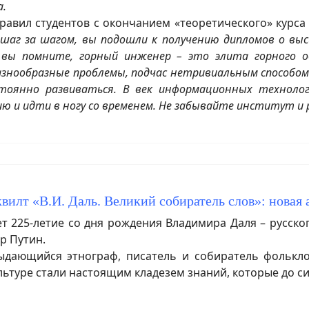
а.
равил студентов с окончанием «теоретического» курса
о, шаг за шагом, вы подошли к получению дипломов о в
вы помните, горный инженер – это элита горного об
знообразные проблемы, подчас нетривиальным способом.
тоянно развиваться. В век информационных технолог
и идти в ногу со временем. Не забывайте институт и р
вилт «В.И. Даль. Великий собиратель слов»: новая 
т 225-летие со дня рождения Владимира Даля – русско
р Путин.
ающийся этнограф, писатель и собиратель фольклор
ультуре стали настоящим кладезем знаний, которые до си