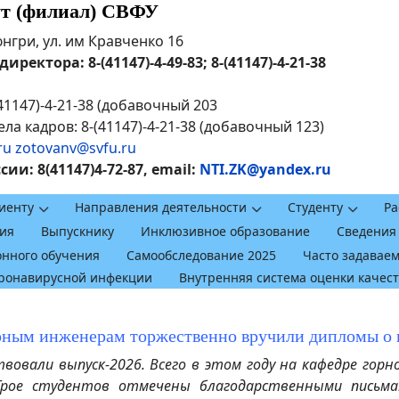
ут (филиал) СВФУ
рюнгри, ул. им Кравченко 16
ректора: 8-(41147)-4-49-83; 8-(41147)-4-21-38
41147)-4-21-38 (добавочный 203
ла кадров: 8-(41147)-4-21-38 (добавочный 123)
ru
zotovanv@svfu.ru
и: 8(41147)4-72-87, email:
NTI.ZK@yandex.ru
иенту
Направления деятельности
Студенту
Ра
ия
Выпускнику
Инклюзивное образование
Сведения
онного обучения
Самообследование 2025
Часто задавае
оронавирусной инфекции
Внутренняя система оценки качес
рным инженерам торжественно вручили дипломы о 
вали выпуск-2026. Всего в этом году на кафедре горно
Трое студентов отмечены благодарственными письмам