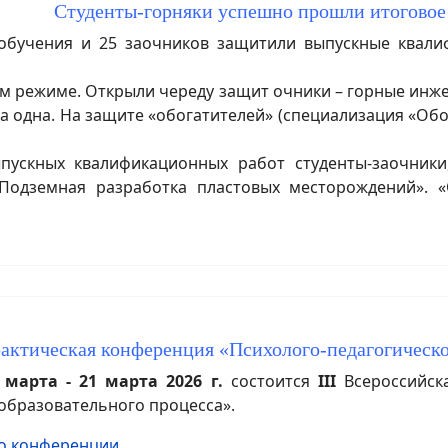
Студенты-горняки успешно прошли итоговое
учения и 25 заочников защитили выпускные квали
м режиме. Открыли череду защит очники – горные инж
ла одна. На защите «обогатителей» (специализация «Об
скных квалификационных работ студенты-заочники
одземная разработка пластовых месторождений». «
рактическая конференция «Психолого-педагогическ
 марта - 21 марта 2026 г.
состоится
III
Всероссийска
образовательного процесса».
о конференции