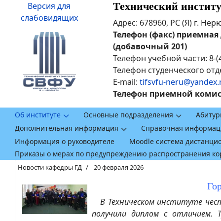
Технический инстит
Версия для
слабовидящих
Адрес: 678960, РС (Я) г. Не
Телефон (факс) приемная ди
(добавочный 201)
Телефон учебной части: 8-(
Телефон студенческого отде
E-mail:
tifsvfu-neru@yandex.
Телефон приемной комисси
Об институте
Основные подразделения
Абитур
Дополнительная информация
Справочная информац
Информация о руководителе
Moodle система дистанци
Приказы о мерах по предупреждению распространения к
Новости кафедры ГД
20 февраля 2026
Го
В Техническом институте чество
получили диплом с отличием. 