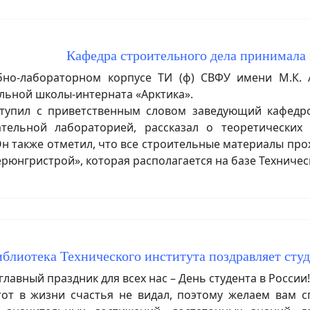
Кафедра строительного дела принимала 
о-лабораторном корпусе ТИ (ф) СВФУ имени М.К. А
льной школы-интерната «Арктика».
упил с приветственным словом заведующий кафедр
ательной лабораторией, рассказал о теоретических
н также отметил, что все строительные материалы про
юнгристрой», которая располагается на базе Техническ
иблиотека Технического института поздравляет сту
авный праздник для всех нас – День студента в России!
 в жизни счастья не видал, поэтому желаем вам с