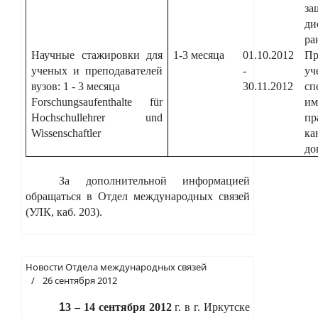
за
ди
ра
Научные стажировки для
1-3 месяца
01.10.2012
Пр
ученых и преподавателей
-
у
вузов: 1 - 3 месяца
30.11.2012
сп
Forschungsaufenthalte für
и
Hochschullehrer und
пр
Wissenschaftler
к
до
За дополнительной информацией
обращаться в Отдел международных связей
(УЛК, каб. 203).
Новости Отдела международных связей
26 сентября 2012
1
3 – 14 сентября 2012
г. в г. Иркутске