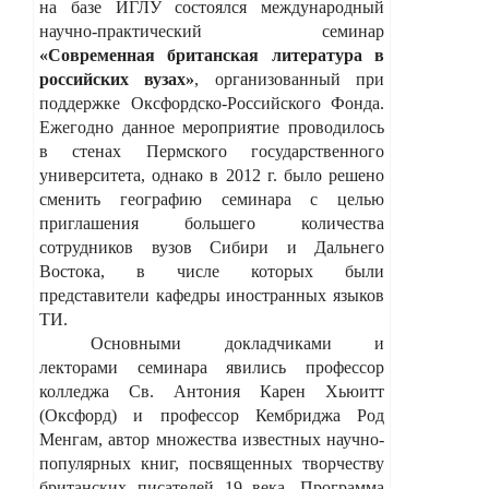
на базе ИГЛУ состоялся международный
научно-практический семинар
«Современная британская литература в
российских вузах»
, организованный при
поддержке Оксфордско-Российского Фонда.
Ежегодно данное мероприятие проводилось
в стенах Пермского государственного
университета, однако в 2012 г. было решено
сменить географию семинара с целью
приглашения большего количества
сотрудников вузов Сибири и Дальнего
Востока, в числе которых были
представители кафедры иностранных языков
ТИ.
Основными докладчиками и
лекторами семинара явились профессор
колледжа Св. Антония Карен Хьюитт
(Оксфорд) и профессор Кембриджа Род
Менгам, автор множества известных научно-
популярных книг, посвященных творчеству
британских писателей 19 века. Программа