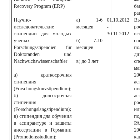
Recovery Program (ERP)
б
ра
Научно-
а) 1-6
01.10.2012
Вы
исследовательские
месяцев
-
ро
стипендии для молодых
30.11.2012
вс
ученых
б) 7-10
сп
Forschungsstipendien für
месяцев
по
Doktoranden und
ди
Nachwuchswissenschaftler
в) до 3 лет
сп
ма
а) краткосрочная
2
стипендия
ас
(Forschungskurzstipendium);
п
б) долгосрочная
ас
стипендия
ро
(Forschungslangstipendium);
ил
в) стипендия для обучения
по
в аспирантуре и защиты
Р
диссертации в Германии
2
(Promotionsstudium);
ка