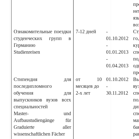
пр
не
я
во
Ознакомительные поездки
7-12 дней
-
Ст
студенческих групп в
01.10.2012
го
Германию
-
к
Studienreisen
01.01.2013
сп
-
по
01.04.2013
од
пр
Стипендия для
от 10
01.10.2012
Вы
последипломного
месяцев до
-
в
обучения для
2-х лет
30.11.2012
сп
выпускников вузов всех
по
специальностей
ди
Master- und
сп
Aufbaustudiengänge für
м
Graduierte aller
б
wissenschaftlichen Fächer
ра