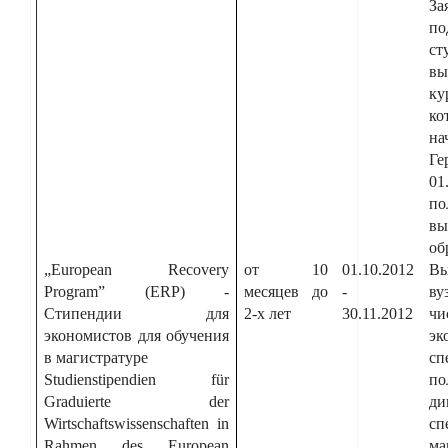
З
п
ст
вы
к
к
на
Г
01
по
вы
об
„European Recovery
от 10
01.10.2012
Вы
Program” (ERP) -
месяцев до
-
в
Стипендии для
2-х лет
30.11.2012
чи
экономистов для обучения
эк
в магистратуре
сп
Studienstipendien für
по
Graduierte der
ди
Wirtschaftswissenschaften in
сп
Rahmen des European
м