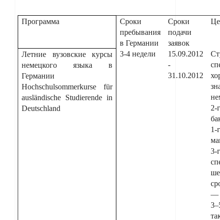
Программа
Сроки
Сроки
Це
пребывания
подачи
в Германии
заявок
3-4 недели
15.09.2012
С
Летние вузовские курсы
-
сп
немецкого языка в
31.10.2012
хо
Германии
зн
Hochschulsommerkurse für
не
ausländische Studierende in
2‑
Deutschland
ба
1
ма
3‑
сп
ше
ср
—
3–
та