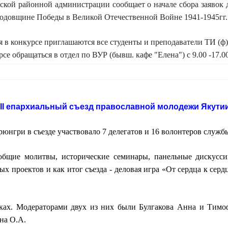
ой районной администрации сообщает о начале сбора заявок д
 годовщине Победы в Великой Отечественной Войне 1941-1945гг.
я в конкурсе приглашаются все студенты и преподаватели ТИ (
е обращаться в отдел по ВУР (бывш. кафе "Елена") с 9.00 -17.00,
II
епархиальный съезд православной молодежи
Якутии
юнгри в съезде участвовало 7 делегатов и 16 волонтеров служб
бщие молитвы, исторические семинары, панельные дискуссии
х проектов и как итог съезда - деловая игра «От сердца к сер
ках. Модераторами двух из них были Булгакова Анна и Тимоф
на О.А.