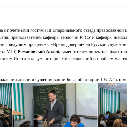
ча с почетными гостями
III
Епархиального съезда православной 
ытов, преподавателем кафедры теологии РГСУ и кафедры психо
ния, ведущим программы «Время доверия» на Русской службе н
тета МГУ,
Романовской Аллой
, заместителем директора благотво
дником Института гуманитарных исследований и проблем мало
хождении жизни и существовании Бога, об истории ГУЛАГа, о 