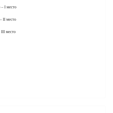
– I место
 II место
III место