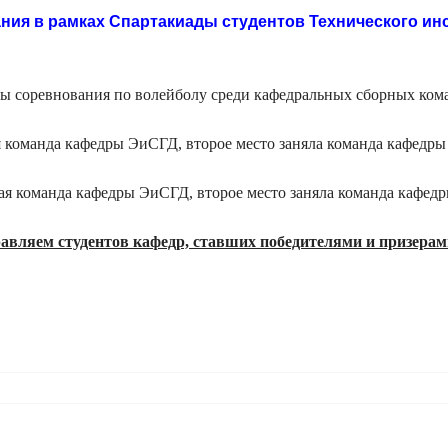
ия в рамках Спартакиады студентов Технического инст
ы соревнования
по волейболу среди кафедральных
сборных ком
я команда кафедры ЭиСГД, второе место заняла команда кафед
ая команда кафедры ЭиСГД, второе место заняла команда кафедр
авляем студентов кафедр, ставших победителями и
призерам