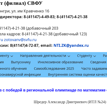
ут (филиал) СВФУ
рюнгри, ул. им Кравченко 16
ректора: 8-(41147)-4-49-83; 8-(41147)-4-21-38
41147)-4-21-38 (добавочный 203
ла кадров: 8-(41147)-4-21-38 (добавочный 123)
ru
zotovanv@svfu.ru
и: 8(41147)4-72-87, email:
NTI.ZK@yandex.ru
иенту
Направления деятельности
Студенту
Ра
ия
Выпускнику
Инклюзивное образование
Сведения
онного обучения
Самообследование 2025
Часто задавае
оронавирусной инфекции
Внутренняя система оценки качес
 с победой в региональной олимпиаде по математике 
Шредер Александр Дмитриевич (ИТЛ №24) –