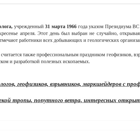
олога,
учрежденный
31 марта 1966
года указом Президиума ВС 
скресенье апреля. Этот день был выбран не случайно, открыва
тмечают работники всех добывающих и геологических организа
а считается также профессиональным праздником геофизиков, взр
иском и разработкой полезных ископаемых.
логов, геофизиков, взрывников, маркшейдеров с про
легкой тропы, попутного ветра, интересных откры