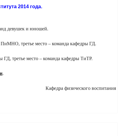
итута 2014 года.
анд девушек и юношей.
ры ПиМНО,
третье место – команда кафедры ГД.
ы ГД,
третье место – команда кафедры ТиТР.
и
.
Кафедра физического воспитания