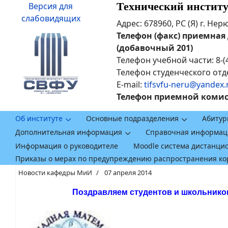
Технический инстит
Версия для
слабовидящих
Адрес: 678960, РС (Я) г. Не
Телефон (факс) приемная ди
(добавочный 201)
Телефон учебной части: 8-(
Телефон студенческого отде
E-mail:
tifsvfu-neru@yandex.
Телефон приемной комисси
Об институте
Основные подразделения
Абитур
Дополнительная информация
Справочная информац
Информация о руководителе
Moodle система дистанци
Приказы о мерах по предупреждению распространения к
Новости кафедры МиИ
07 апреля 2014
Поздравляем студентов и школьников