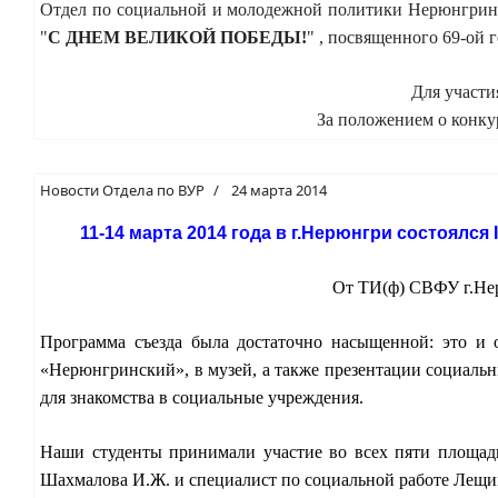
Отдел по социальной и молодежной политики Нерюнгринск
"
С ДНЕМ ВЕЛИКОЙ ПОБЕДЫ!
" , посвященного 69-ой
Для участи
За положением о конкурс
Новости Отдела по ВУР
24 марта 2014
11-14 марта 2014 года в г.Нерюнгри состоялся
I
От ТИ(ф) СВФУ г.Нер
Программа съезда была достаточно насыщенной: это и о
«Нерюнгринский», в музей, а также презентации социальны
для знакомства в социальные учреждения.
Наши студенты принимали участие во всех пяти площад
Шахмалова И.Ж. и специалист по социальной работе Лещи