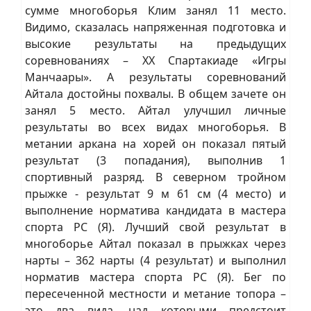
сумме многоборья Клим занял 11 место.
Видимо, сказалась напряженная подготовка и
высокие результаты на предыдущих
соревнованиях – XX Спартакиаде «Игры
Манчаары». А результаты соревнований
Айтала достойны похвалы. В общем зачете он
занял 5 место. Айтал улучшил личные
результаты во всех видах многоборья. В
метании аркана на хорей он показал пятый
результат (3 попадания), выполнив 1
спортивный разряд. В северном тройном
прыжке - результат 9 м 61 см (4 место) и
выполнение норматива кандидата в мастера
спорта РС (Я). Лучший свой результат в
многоборье Айтал показал в прыжках через
нарты – 362 нарты (4 результат) и выполнил
норматив мастера спорта РС (Я). Бег по
пересеченной местности и метание топора –
это два вида, над которыми предстоит