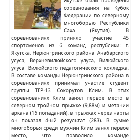
Якутске были проведены
соревнования на Кубок
Федерации по северному
многоборью Республики
Саха (Якутия). В
соревнованиях приняло участие 45
спортсменов из 6 команд республики: г.
Якутска, Нерюнгринского района, Анабарского
улуса, Верхневилюйского улуса, Вилюйского
улуса, Вилюйского педагогического колледжа.
В составе команды Нерюнгринского района в
соревнованиях принимал участие студент
группы ТГР-13 Сокорутов Клим. В этих
соревнованиях Клим занял первое место в
северном тройном прыжке (9,88м) и метании
аркана (16 попаданий), в прыжках через нарты
он показал 4-ый результат (283). В сумме
многоборья среди мужчин Клим занял первое
место, что позволило команде