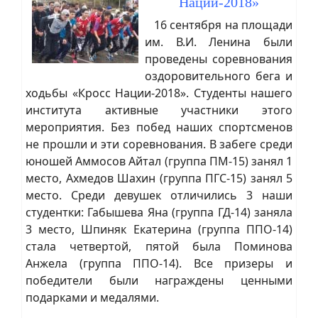
Нации-2018»
16 сентября на площади
им. В.И. Ленина были
проведены соревнования
оздоровительного бега и
ходьбы «Кросс Нации-2018». Студенты нашего
института активные участники этого
мероприятия. Без побед наших спортсменов
не прошли и эти соревнования. В забеге среди
юношей Аммосов Айтал (группа ПМ-15) занял 1
место, Ахмедов Шахин (группа ПГС-15) занял 5
место. Среди девушек отличились 3 наши
студентки: Габышева Яна (группа ГД-14) заняла
3 место, Шпиняк Екатерина (группа ППО-14)
стала четвертой, пятой была Поминова
Анжела (группа ППО-14). Все призеры и
победители были награждены ценными
подарками и медалями.