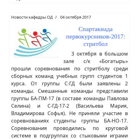
Новости кафедры ОД
04 октября 2017
Спартакиада
первокурсников-2017:
стритбол
3 октября в большом
зале с/к «Богатырь»
прошли соревнования по стритболу среди
сборных команд учебных групп студентов 1
курса. От группы С-ГД были заявлены 2
команды. Смешанные команды представили
группы БА-ПМ-17 (в составе команды Павлова
Селина) и С-ГД-17-2 (Васильева Мария,
Владимирова Софья). Не приняли участие в
соревнованиях студенты группы БА-НО-17.
Соревнования проводились по круговой
системе в подгруппах со стыковыми играми