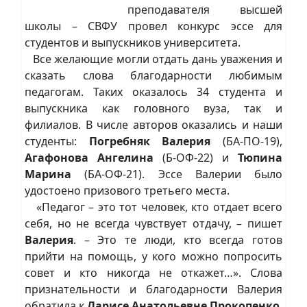
преподавателя высшей
школы – СВФУ провел конкурс эссе для
студентов и выпускников университета.
Все желающие могли отдать дань уважения и
сказать слова благодарности любимым
педагогам. Таких оказалось 34 студента и
выпускника как головного вуза, так и
филиалов. В числе авторов оказались и наши
студенты:
Погребняк Валерия
(БА-ПО-19),
Агафонова Ангелина
(Б-ОФ-22) и
Тюпина
Марина
(БА-ОФ-21). Эссе Валерии было
удостоено призового третьего места.
«Педагог – это тот человек, кто отдает всего
себя, но не всегда чувствует отдачу, – пишет
Валерия
. – Это те люди, кто всегда готов
прийти на помощь, у кого можно попросить
совет и кто никогда не откажет…». Слова
признательности и благодарности Валерия
обратила к
Ларисе Анатольевне Прокопенко
,