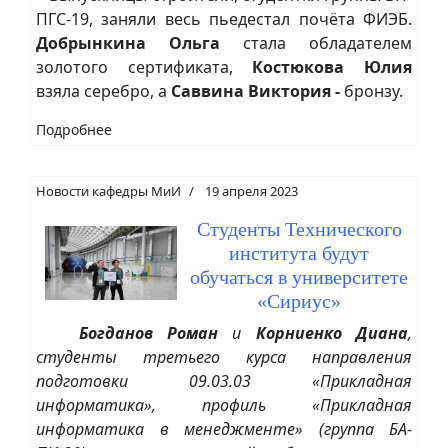
ПГС-19, заняли весь пьедестал почёта ФИЭБ.
Добрынкина Ольга
стала обладателем
золотого сертификата,
Костюкова Юлия
взяла серебро, а
Саввина Виктория -
бронзу.
Подробнее
Новости кафедры МиИ
19 апреля 2023
Студенты Технического
института будут
обучаться в университете
«Сириус»
Богданов Роман
и
Корниенко Диана
,
студенты третьего курса направления
подготовки 09.03.03 «Прикладная
информатика», профиль «Прикладная
информатика в менеджменте» (группа БА-