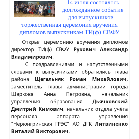
14 июля состоялось
долгожданное событие
для выпускников –
торжественная церемония вручения
дипломов выпускникам ТИ(ф) СВФУ
Открыл церемонию вручения дипломов
директор ТИ(ф) СВФУ
Рукович Александр
Владимирович
.
С поздравлениями и напутственными
словами к выпускниками обратились глава
района
Щегельняк Роман Михайлович
,
заместитель главы администрации города
Шаркова Анна Петровна, начальник
управления образования
Дьячковский
Дмитрий Кимович
, начальник отдела учёта
персонала аппарата управления
"Нерюнгринская ГРЭС" АО ДГК
Литвиненко
Виталий Викторович
.